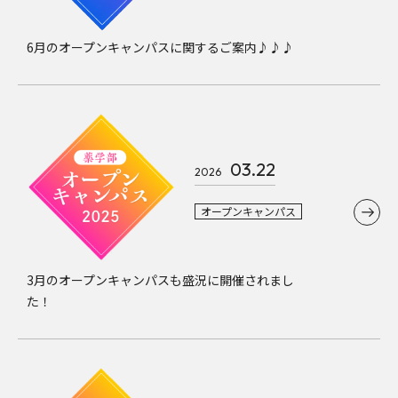
6月のオープンキャンパスに関するご案内♪♪♪
03.22
2026
オープンキャンパス
3月のオープンキャンパスも盛況に開催されまし
た！