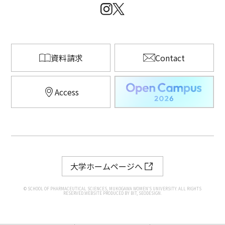
資料請求
Contact
Access
大学ホームページへ
© SCHOOL OF PHARMACEUTICAL SCIENCES, MUKOGAWA WOMEN’S UNIVERSITY. ALL RIGHTS
RESERVED.WEBSITE PRODUCED BY BIT, SEODESIGN.