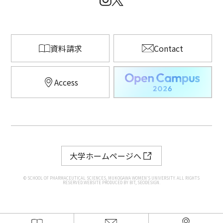
資料請求
Contact
Access
大学ホームページへ
© SCHOOL OF PHARMACEUTICAL SCIENCES, MUKOGAWA WOMEN’S UNIVERSITY. ALL RIGHTS
RESERVED.WEBSITE PRODUCED BY BIT, SEODESIGN.