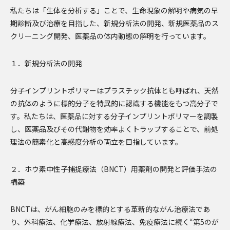
私たちは「生体を分析する」ことで、生命現象の解明や病気の早
期診断及び治療を目指した、新規分析法の開発、新規医薬品のス
クリーニング開発、医薬品の体内動態の解明を行っています。
１．新規分析法の開発
分子インプリントポリマーはプラスチック抗体とも呼ばれ、天然
の抗体のように標的分子を特異的に認識する機能をもつ高分子で
す。私たちは、医薬品に対する分子インプリントポリマーを調製
し、医薬品及びその代謝物を効率よくトラップすることで、前処
理法の簡素化と高感度分析の両立を目指しています。
２．ホウ素中性子捕捉療法（BNCT）用薬剤の開発と評価手法の
構築
BNCTは、がん細胞のみを標的とする革新的ながん治療法であ
り、外科療法、化学療法、放射線療法、免疫療法に続く“第5のが