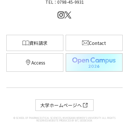
TEL：0798-45-9931
資料請求
Contact
Access
大学ホームページへ
© SCHOOL OF PHARMACEUTICAL SCIENCES, MUKOGAWA WOMEN’S UNIVERSITY. ALL RIGHTS
RESERVED.WEBSITE PRODUCED BY BIT, SEODESIGN.