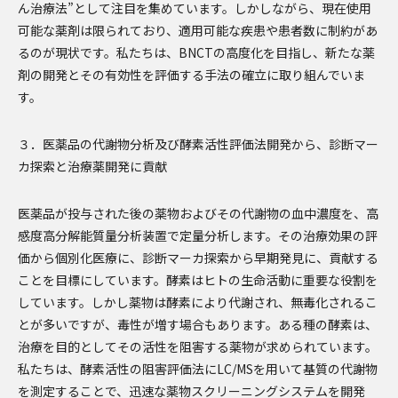
ん治療法”として注目を集めています。しかしながら、現在使用
可能な薬剤は限られており、適用可能な疾患や患者数に制約があ
るのが現状です。私たちは、BNCTの高度化を目指し、新たな薬
剤の開発とその有効性を評価する手法の確立に取り組んでいま
す。
３．医薬品の代謝物分析及び酵素活性評価法開発から、診断マー
カ探索と治療薬開発に貢献
医薬品が投与された後の薬物およびその代謝物の血中濃度を、高
感度高分解能質量分析装置で定量分析します。その治療効果の評
価から個別化医療に、診断マーカ探索から早期発見に、貢献する
ことを目標にしています。酵素はヒトの生命活動に重要な役割を
しています。しかし薬物は酵素により代謝され、無毒化されるこ
とが多いですが、毒性が増す場合もあります。ある種の酵素は、
治療を目的としてその活性を阻害する薬物が求められています。
私たちは、酵素活性の阻害評価法にLC/MSを用いて基質の代謝物
を測定することで、迅速な薬物スクリーニングシステムを開発