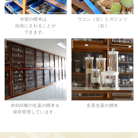
冷室の標本は、
ウコン（左）とガジュツ
自由にさわることが
（右）
できます。
約600種の生薬の標本を
全形生薬の標本
保存管理しています。